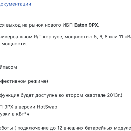
 документации
ится выход на рынок нового ИБП
Eaton 9PX
.
иверсальном R/T корпусе, мощностью 5, 6, 8 или 11 кВ
ю мощности.
айпасом
эффективном режиме)
функция будет доступна во втором квартале 2013г.)
БП 9РХ в версии HotSwap
узки в кВт*ч
боты ( подключение до 12 внешних батарейных модуле