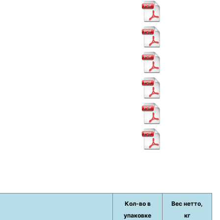
Кол-во в
Вес нетто,
упаковке
кг