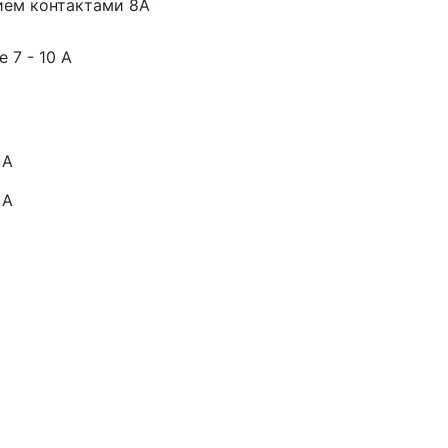
ием контактами 8А
 7 - 10 А
 А
 А