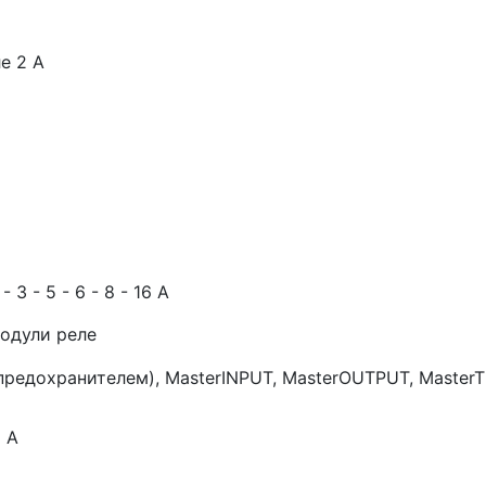
е 2 А
3 - 5 - 6 - 8 - 16 A
одули реле
 предохранителем), MasterINPUT, MasterOUTPUT, Master
 A