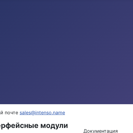
ой почте
sales@intenso.name
терфейсные модули
Документация